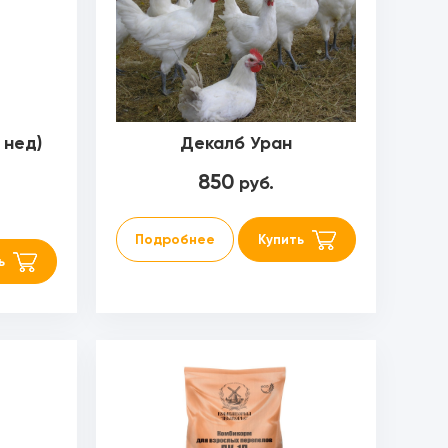
 нед)
Декалб Уран
850
руб.
Подробнее
Купить
ь