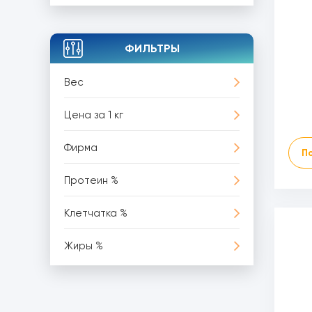
ФИЛЬТРЫ
Вес
Цена за 1 кг
Фирма
П
Протеин %
Клетчатка %
Жиры %