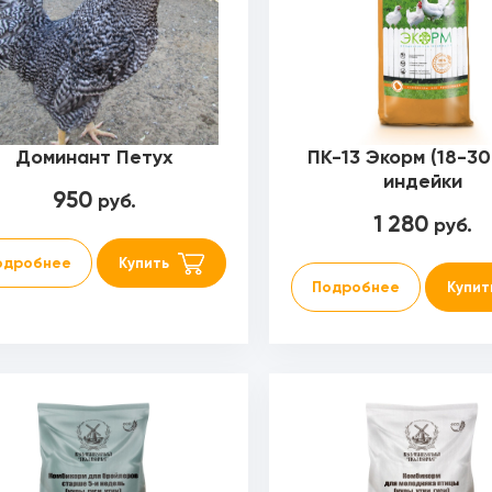
Доминант Петух
ПК-13 Экорм (18-30
индейки
950
руб.
1 280
руб.
одробнее
Купить
Подробнее
Купит