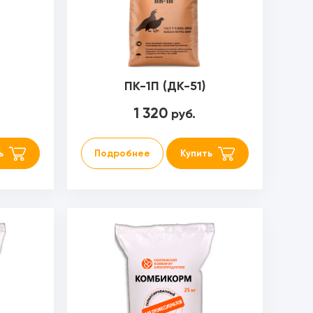
ПК-1П (ДК-51)
1 320
руб.
ь
Подробнее
Купить