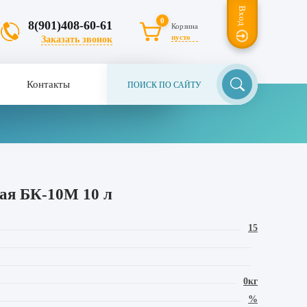
Вход
0
8(901)408-60-61
Корзина
пусто
Заказать звонок
Контакты
ая БК-10М 10 л
15
0кг
%