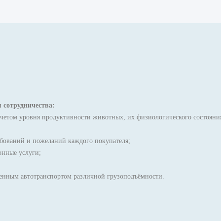
 сотрудничества:
етом уровня продуктивности животных, их физиологического состояния,
ебований и пожеланий каждого покупателя;
онные услуги;
енным автотранспортом различной грузоподъёмности.