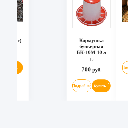
ка (25кг)
Кормушка
бункерная
30
руб.
БК-10М 10 л
15
ее
Купить
По
700
руб.
Подробнее
Купить