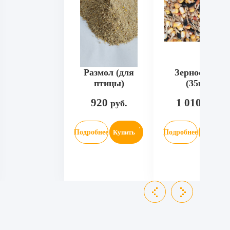
Размол (для
Зерносмесь
птицы)
(35кг)
920
1 010
руб.
руб.
Подробнее
Купить
Подробнее
Купить