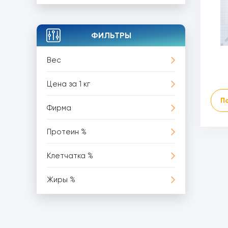
ФИЛЬТРЫ
Вес
Цена за 1 кг
П
Фирма
Протеин %
Клетчатка %
Жиры %