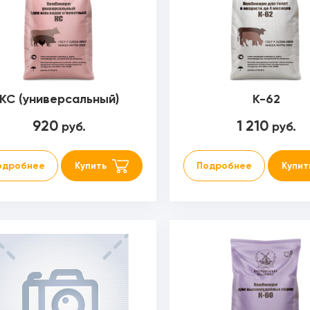
КС (универсальный)
К-62
920
1 210
руб.
руб.
одробнее
Купить
Подробнее
Купит