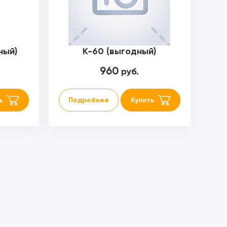
ный)
К-60 (выгодный)
960
руб.
ь
Подробнее
Купить