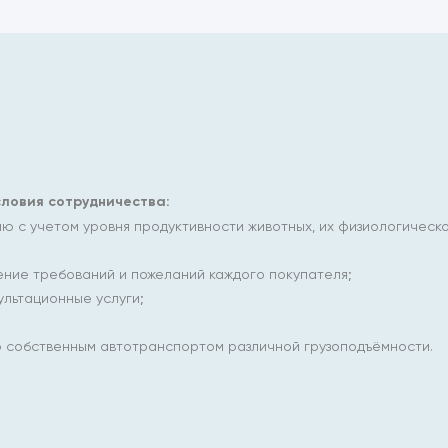
ловия сотрудничества:
 с учетом уровня продуктивности животных, их физиологическог
ение требований и пожеланий каждого покупателя;
льтационные услуги;
 собственным автотранспортом различной грузоподъёмности.