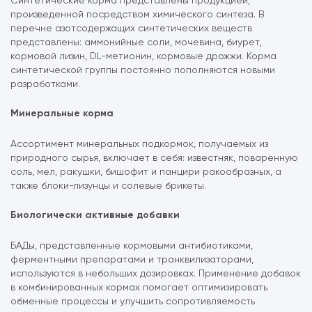
Синтетические корма представлены продукцией,
произведенной посредством химического синтеза. В
перечне азотсодержащих синтетических веществ
представлены: аммонийные соли, мочевина, биурет,
кормовой лизин, DL-метионин, кормовые дрожжи. Корма
синтетической группы постоянно пополняются новыми
разработками.
Минеральные корма
Ассортимент минеральных подкормок, получаемых из
природного сырья, включает в себя: известняк, поваренную
соль, мел, ракушки, бишофит и панцири ракообразных, а
также блоки-лизунцы и солевые брикеты.
Биологически активные добавки
БАДы, представленные кормовыми антибиотиками,
ферментными препаратами и транквилизаторами,
используются в небольших дозировках. Применение добавок
в комбинированных кормах помогает оптимизировать
обменные процессы и улучшить сопротивляемость